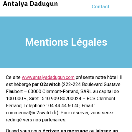
Antalya Dadugun
Contact
Mentions Légales
Ce site
www.antalyadadugun.com
présente notre hôtel. Il
est hébergé par
O2switch
(222-224 Boulevard Gustave
Flaubert – 63000 Clermont-Ferrand, SARL au capital de
100 000 €, Siret : 510 909 80700024 – RCS Clermont
Ferrand, Téléphone : 04 44 44 60 40, Email :
commercial@o2switch.fr). Pour réserver, vous serez
redirigé vers nos partenaires.
Quand vous nous
écrivez un message
ou
laissez un